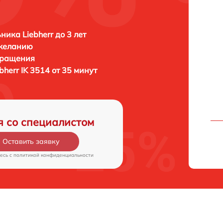
ника Liebherr до 3 лет
 желанию
бращения
bherr IK 3514 от 35 минут
я со специалистом
Оставить заявку
есь c
политикой конфиденциальности