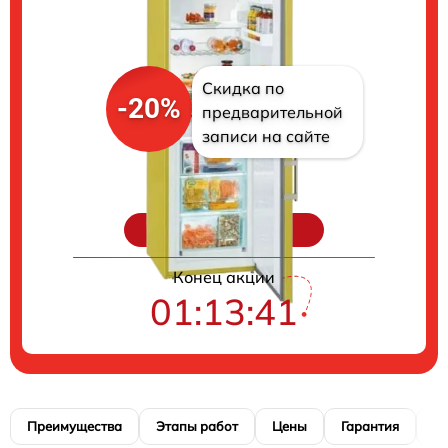
Скидка по
-20%
предварительной
записи на сайте
Цены на ремонт
Конец акции
01:13:40
Преимущества
Этапы работ
Цены
Гарантия
М