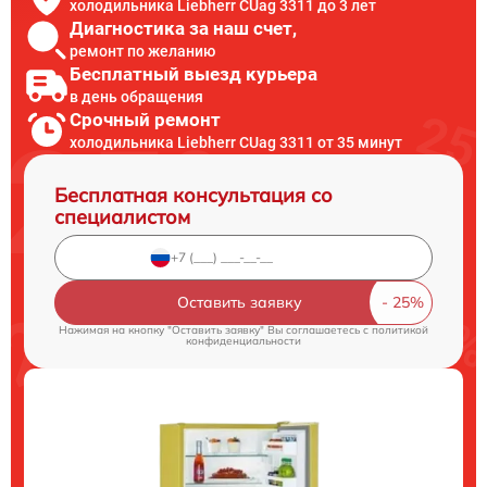
холодильника Liebherr CUag 3311 до 3 лет
Диагностика за наш счет,
ремонт по желанию
Бесплатный выезд курьера
в день обращения
Срочный ремонт
холодильника Liebherr CUag 3311 от 35 минут
Бесплатная консультация со
специалистом
Оставить заявку
Нажимая на кнопку "Оставить заявку" Вы соглашаетесь c
политикой
конфиденциальности