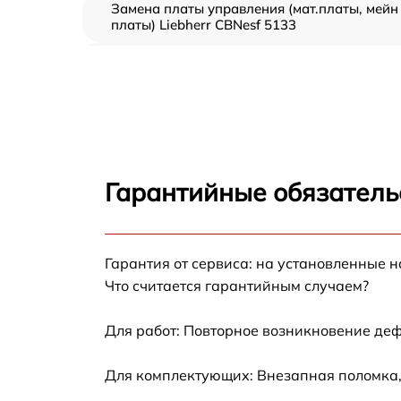
Замена платы управления (мат.платы, мейн
платы) Liebherr CBNesf 5133
Ремонт/замена датчика температуры
Liebherr CBNesf 5133
Замена термостата Liebherr CBNesf 5133
Замена усилителей Liebherr CBNesf 5133
Гарантийные обязатель
Замена таймера Liebherr CBNesf 5133
Гарантия от сервиса: на установленные н
Замена электросхемы Liebherr CBNesf 5133
Что считается гарантийным случаем?
Ремонт испарителя Liebherr CBNesf 5133
Для работ: Повторное возникновение деф
Устранение засора трубопровода Liebherr
Для комплектующих: Внезапная поломка,
CBNesf 5133