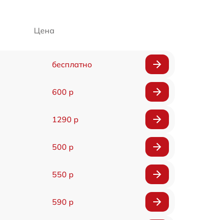
Цена
бесплатно
600 р
1290 р
500 р
550 р
590 р