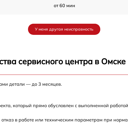
от 60 мин
от 60 мин
У меня другая неисправность
от 60 мин
от 60 мин
ства сервисного центра в Омске
от 60 мин
ами детали — до 3 месяцев.
от 60 мин
от 60 мин
екта, который прямо обусловлен с выполненной работой
от 60 мин
 отказ в работе или техническим параметрам при норм